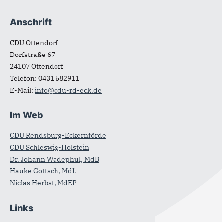
Anschrift
Fußbereich
CDU Ottendorf
Dorfstraße 67
24107
Ottendorf
Telefon:
0431 582911
E-Mail:
info@cdu-rd-eck.de
Im Web
CDU Rendsburg-Eckernförde
CDU Schleswig-Holstein
Dr. Johann Wadephul, MdB
Hauke Göttsch, MdL
Niclas Herbst, MdEP
Links