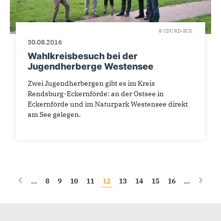
© CDU RD-ECK
30.08.2016
Wahlkreisbesuch bei der
Jugendherberge Westensee
Zwei Jugendherbergen gibt es im Kreis
Rendsburg-Eckernförde: an der Ostsee in
Eckernförde und im Naturpark Westensee direkt
am See gelegen.
Seiten
…
8
9
10
11
12
13
14
15
16
…