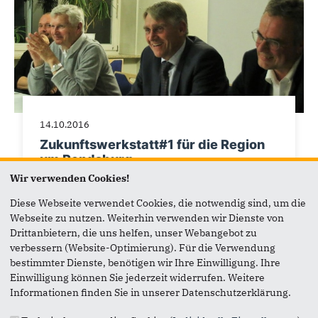
14.10.2016
Zukunftswerkstatt#1 für die Region
um Rendsburg
Wir verwenden Cookies!
Auf Einladung des Landtagsabgeordneten Hans
Hinrich Neve fand in Westerrönfeld die erste
Diese Webseite verwendet Cookies, die notwendig sind, um die
Zukunftswerkstatt für die Region Rendsburg
Webseite zu nutzen. Weiterhin verwenden wir Dienste von
statt....
Drittanbietern, die uns helfen, unser Webangebot zu
verbessern (Website-Optimierung). Für die Verwendung
bestimmter Dienste, benötigen wir Ihre Einwilligung. Ihre
Einwilligung können Sie jederzeit widerrufen. Weitere
Informationen finden Sie in unserer Datenschutzerklärung.