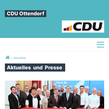
CDU Ottendorf
Toggl
Sie sind hier
»
Aktuelles
Aktuelles
und
Presse